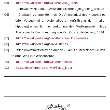
[05]
https://de.wikipedia.org/wiki/Papyrus_Ebers
https://de.wikipedia.org/wiki/Mumifizierung_im_Alten_Ägypten
[06]
Dierbach, Johann Heinrich: Die Arzneimittel des Hippokrates,
oder Versuch einer systematischen Aufzählung der in allen
hippokratischen Schriften vorkommenden Medikamenten. Neue
Akademische Buchhandlung von Karl Groos, Heidelberg, 1824
[07]
https://de.wikipedia.org/wiki/Pedanios_Dioskurides
[08]
https://de.wikipedia.org/wiki/Galenos
[09]
https://www.aerzteblatt.de/archiv/80149/Die-Medizinschule-von-
Salerno-Weg-zur-Wissenschaft
[10]
https://de.wikipedia.org/wiki/Paracelsus
[11]
https://de.wikipedia.org/wiki/Totes_Meer