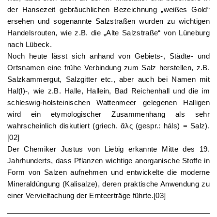
der Hansezeit gebräuchlichen Bezeichnung „weißes Gold“
ersehen und sogenannte Salzstraßen wurden zu wichtigen
Handelsrouten, wie z.B. die „Alte Salzstraße“ von Lüneburg
nach Lübeck.
Noch heute lässt sich anhand von Gebiets-, Städte- und
Ortsnamen eine frühe Verbindung zum Salz herstellen, z.B.
Salzkammergut, Salzgitter etc., aber auch bei Namen mit
Hal(l)-, wie z.B. Halle, Hallein, Bad Reichenhall und die im
schleswig-holsteinischen Wattenmeer gelegenen Halligen
wird ein etymologischer Zusammenhang als sehr
wahrscheinlich diskutiert (griech. ἅλς (gespr.: háls) = Salz).
[02]
Der Chemiker Justus von Liebig erkannte Mitte des 19.
Jahrhunderts, dass Pflanzen wichtige anorganische Stoffe in
Form von Salzen aufnehmen und entwickelte die moderne
Mineraldüngung (Kalisalze), deren praktische Anwendung zu
einer Vervielfachung der Ernteerträge führte.[03]