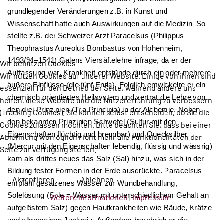
grundlegender Veränderungen z.B. in Kunst und
Wissenschaft hatte auch Auswirkungen auf die Medizin: So
stellte z.B. der Schweizer Arzt Paracelsus (Philippus
Theophrastus Aureolus Bombastus von Hohenheim,
1493/94–1541) Galens Viersäftelehre infrage, da er der
Wir benutzen Cookies
Auffassung war, Krankheit entstünde durch ein oder mehrere
Wir nutzen Cookies auf unserer Website. Einige von ihnen sind
äußere Einflüsse (die fünf Entia). Folglich entwickelte er ein
essenziell für den Betrieb der Seite, während andere uns
chemisch orientiertes Heilsystem und vertrat die Lehre von
helfen, diese Website und die Nutzererfahrung zu verbessern
den drei Prinzipien (Tria Principia) in der Alchemie. Neben
(Tracking Cookies). Sie können selbst entscheiden, ob Sie die
den bekannten Prinzipien Schwefel (Sulfur mit den
Cookies zulassen möchten. Bitte beachten Sie, dass bei einer
Eigenschaften flüchtig und brennbar) und Quecksilber
Ablehnung womöglich nicht mehr alle Funktionalitäten der
(Mercur mit den Eigenschaften lebendig, flüssig und wässrig)
Seite zur Verfügung stehen.
kam als drittes neues das Salz (Sal) hinzu, was sich in der
Bildung fester Formen in der Erde ausdrückte. Paracelsus
Akzeptieren
Ablehnen
empfahl gesalzenes Wasser zur Wundbehandlung,
Solelösung (Sole = Wasser mit unterschiedlichem Gehalt an
Weitere Informationen
|
Impressum
aufgelöstem Salz) gegen Hautkrankheiten wie Räude, Krätze
und allgemeinen Juckreiz. Außerdem beschrieb er die