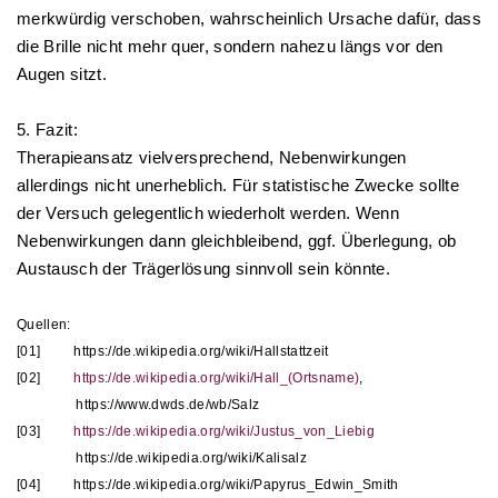
merkwürdig verschoben, wahrscheinlich Ursache dafür, dass
die Brille nicht mehr quer, sondern nahezu längs vor den
Augen sitzt.
5. Fazit:
Therapieansatz vielversprechend, Nebenwirkungen
allerdings nicht unerheblich. Für statistische Zwecke sollte
der Versuch gelegentlich wiederholt werden. Wenn
Nebenwirkungen dann gleichbleibend, ggf. Überlegung, ob
Austausch der Trägerlösung sinnvoll sein könnte.
Quellen:
[01]
https://de.wikipedia.org/wiki/Hallstattzeit
[02]
https://de.wikipedia.org/wiki/Hall_(Ortsname)
,
https://www.dwds.de/wb/Salz
[03]
https://de.wikipedia.org/wiki/Justus_von_Liebig
https://de.wikipedia.org/wiki/Kalisalz
[04]
https://de.wikipedia.org/wiki/Papyrus_Edwin_Smith