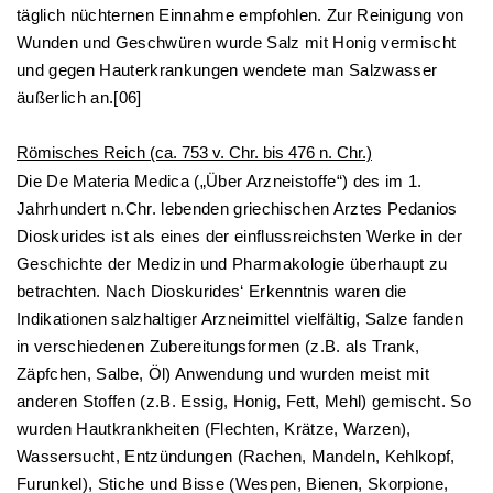
täglich nüchternen Einnahme empfohlen. Zur Reinigung von
Wunden und Geschwüren wurde Salz mit Honig vermischt
und gegen Hauterkrankungen wendete man Salzwasser
äußerlich an.[06]
Römisches Reich (ca. 753 v. Chr. bis 476 n. Chr.)
Die De Materia Medica („Über Arzneistoffe“) des im 1.
Jahrhundert n.Chr. lebenden griechischen Arztes Pedanios
Dioskurides ist als eines der einflussreichsten Werke in der
Geschichte der Medizin und Pharmakologie überhaupt zu
betrachten. Nach Dioskurides‘ Erkenntnis waren die
Indikationen salzhaltiger Arzneimittel vielfältig, Salze fanden
in verschiedenen Zubereitungsformen (z.B. als Trank,
Zäpfchen, Salbe, Öl) Anwendung und wurden meist mit
anderen Stoffen (z.B. Essig, Honig, Fett, Mehl) gemischt. So
wurden Hautkrankheiten (Flechten, Krätze, Warzen),
Wassersucht, Entzündungen (Rachen, Mandeln, Kehlkopf,
Furunkel), Stiche und Bisse (Wespen, Bienen, Skorpione,