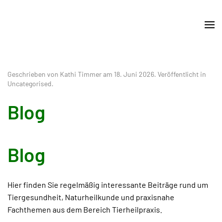
Skip
to
main
content
Geschrieben von Kathi Timmer am
18. Juni 2026
. Veröffentlicht in
Uncategorised
.
Blog
Blog
Hier finden Sie regelmäßig interessante Beiträge rund um
Tiergesundheit, Naturheilkunde und praxisnahe
Fachthemen aus dem Bereich Tierheilpraxis.