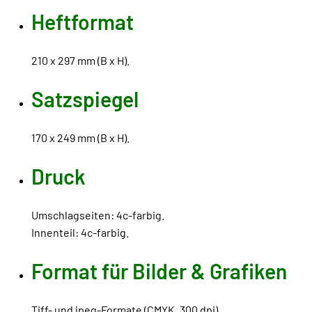
Heftformat
210 x 297 mm (B x H).
Satzspiegel
170 x 249 mm (B x H).
Druck
Umschlagseiten: 4c-farbig.
Innenteil: 4c-farbig.
Format für Bilder & Grafiken
Tiff- und jpeg-Formate (CMYK, 300 dpi).