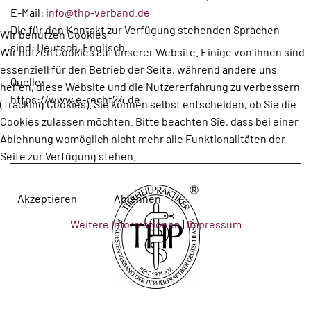
E-Mail:
info@thp-verband.de
Die für den Kontakt zur Verfügung stehenden Sprachen
Wir benutzen Cookies
sind: Deutsch, Englisch.
Wir nutzen Cookies auf unserer Website. Einige von ihnen sind
essenziell für den Betrieb der Seite, während andere uns
Quelle:
helfen, diese Website und die Nutzererfahrung zu verbessern
https://www.e-recht24.de
(Tracking Cookies). Sie können selbst entscheiden, ob Sie die
Cookies zulassen möchten. Bitte beachten Sie, dass bei einer
Ablehnung womöglich nicht mehr alle Funktionalitäten der
Seite zur Verfügung stehen.
Akzeptieren
Ablehnen
Weitere Informationen
|
Impressum