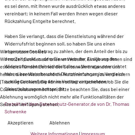
es sei denn, mit Ihnen wurde ausdrücklich etwas anderes
vereinbart; in keinem Fall werden Ihnen wegen dieser
Rückzahlung Entgelte berechnet.
Haben Sie verlangt, dass die Dienstleistung während der
Widerrufsfrist beginnen soll, so haben Sie uns einen
angemessenen Betrag zu zahlen, der dem Anteil der bis zu
Wir benutzen Cookies
dem Zeitpunkt, zu dem Sie uns von der Ausübung des
Wir nutzen Cookies auf unserer Website. Einige von ihnen sind
Widerrufsrechts hinsichtlich dieses Vertrags unterrichtet
essenziell für den Betrieb der Seite, während andere uns
haben, bereits erbrachten Dienstleistungen im Vergleich
helfen, diese Website und die Nutzererfahrung zu verbessern
zum Gesamtumfang der im Vertrag vorgesehenen
(Tracking Cookies). Sie können selbst entscheiden, ob Sie die
Dienstleistungen entspricht.
Cookies zulassen möchten. Bitte beachten Sie, dass bei einer
Ablehnung womöglich nicht mehr alle Funktionalitäten der
Erstellt mit dem Datenschutz-Generator.de von Dr. Thomas
Seite zur Verfügung stehen.
Schwenke
Akzeptieren
Ablehnen
Weitere Informationen
|
Impressum