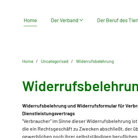
Skip
Home
Der Verband
Der Beruf des Tier
to
main
content
Home
Uncategorised
Widerrufsbelehrung
Widerrufsbelehru
Widerrufsbelehrung und Widerrufsformular für Verbra
Dienstleistungsvertrags
"Verbraucher" im Sinne dieser Widerrufsbelehrung ist
die ein Rechtsgeschäft zu Zwecken abschließt, der 
gewerblichen noch ihrer selbstständigen beruflichen