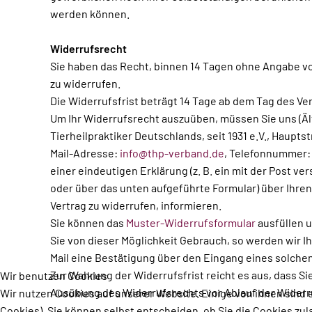
werden können.
Widerrufsrecht
Sie haben das Recht, binnen 14 Tagen ohne Angabe v
zu widerrufen.
Die Widerrufsfrist beträgt 14 Tage ab dem Tag des Ve
Um Ihr Widerrufsrecht auszuüben, müssen Sie uns (Äl
Tierheilpraktiker Deutschlands, seit 1931 e.V., Hauptstr
Mail-Adresse:
info@thp-verband.de
, Telefonnummer: 
einer eindeutigen Erklärung (z. B. ein mit der Post ver
oder über das unten aufgeführte Formular) über Ihren
Vertrag zu widerrufen, informieren.
Sie können das
Muster-Widerrufsformular
ausfüllen 
Sie von dieser Möglichkeit Gebrauch, so werden wir I
Mail eine Bestätigung über den Eingang eines solche
Zur Wahrung der Widerrufsfrist reicht es aus, dass Sie
Wir benutzen Cookies
Ausübung des Widerrufsrechts vor Ablauf der Widerr
Wir nutzen Cookies auf unserer Website. Einige von ihnen sind 
Cookies). Sie können selbst entscheiden, ob Sie die Cookies zul