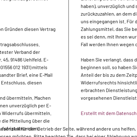
haben), unverzüglich und
zurückzuzahlen, an dem di
uns eingegangen ist. Für
on Gründen diesen Vertrag
Zahlungsmittel, das Sie b
es sei denn, mit Ihnen wu
rtragsabschlusses.
Fall werden Ihnen wegen 
tester Verband der
. 45, 91486 Uehlfeld, E-
Haben Sie verlangt, dass 
01556 012 1931) mittels
beginnen soll, so haben S
sandter Brief, eine E-Mail
Anteil der bis zu dem Zei
 Entschluss, diesen
Widerrufsrechts hinsichtl
erbrachten Dienstleistun
und übermitteln. Machen
vorgesehenen Dienstleist
hnen unverzüglich per E-
n Widerrufs übermitteln.
Erstellt mit dem Datensc
 die Mitteilung über die
ufsfrist absenden.
essenziell für den Betrieb der Seite, während andere uns helfen
assen möchten. Bitte beachten Sie, dass bei einer Ablehnung wom