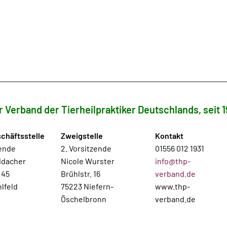
r Verband der Tierheilpraktiker Deutschlands, seit 1
chäftsstelle
Zweigstelle
Kontakt
zende
2. Vorsitzende
01556 012 1931
idacher
Nicole Wurster
info@thp-
 45
Brühlstr. 16
verband.de
lfeld
75223 Niefern-
www.thp-
Öschelbronn
verband.de