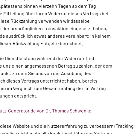
 spätestens binnen vierzehn Tagen ab dem Tag
e Mitteilung über Ihren Widerruf dieses Vertrags bei
 diese Rückzahlung verwenden wir dasselbe
ei der ursprünglichen Transaktion eingesetzt haben,
rde ausdrücklich etwas anderes vereinbart; in keinem
dieser Rückzahlung Entgelte berechnet.
die Dienstleistung während der Widerrufsfrist
ie uns einen angemessenen Betrag zu zahlen, der dem
tpunkt, zu dem Sie uns von der Ausübung des
ich dieses Vertrags unterrichtet haben, bereits
gen im Vergleich zum Gesamtumfang der im Vertrag
ungen entspricht.
hutz-Generator.de von Dr. Thomas Schwenke
, diese Website und die Nutzererfahrung zu verbessern (Tracking
öglich nicht mehr alle Funktionalitäten der Seite zur