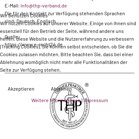
E-Mail:
info@thp-verband.de
Die für den Kontakt zur Verfügung stehenden Sprachen
Wir benutzen Cookies
sind: Deutsch, Englisch.
Wir nutzen Cookies auf unserer Website. Einige von ihnen sind
essenziell für den Betrieb der Seite, während andere uns
Quelle:
helfen, diese Website und die Nutzererfahrung zu verbessern
https://www.e-recht24.de
(Tracking Cookies). Sie können selbst entscheiden, ob Sie die
Cookies zulassen möchten. Bitte beachten Sie, dass bei einer
Ablehnung womöglich nicht mehr alle Funktionalitäten der
Seite zur Verfügung stehen.
Akzeptieren
Ablehnen
Weitere Informationen
|
Impressum