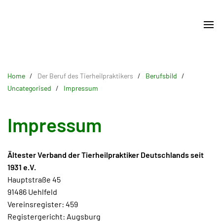
Skip
to
main
content
Home
Der Beruf des Tierheilpraktikers
Berufsbild
Uncategorised
Impressum
Impressum
Ältester Verband der Tierheilpraktiker Deutschlands seit
1931 e.V.
Hauptstraße 45
91486 Uehlfeld
Vereinsregister: 459
Registergericht: Augsburg