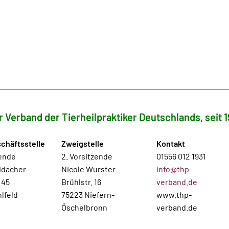
r Verband der Tierheilpraktiker Deutschlands, seit 1
chäftsstelle
Zweigstelle
Kontakt
zende
2. Vorsitzende
01556 012 1931
idacher
Nicole Wurster
info@thp-
 45
Brühlstr. 16
verband.de
lfeld
75223 Niefern-
www.thp-
Öschelbronn
verband.de