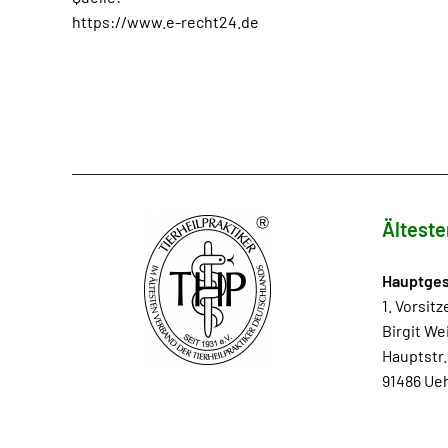
https://www.e-recht24.de
Älteste
Hauptges
1. Vorsit
Birgit We
Hauptstr.
91486 Ueh