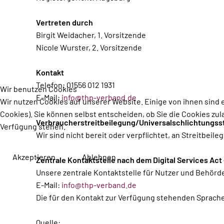
Vertreten durch
Birgit Weidacher, 1. Vorsitzende
Nicole Wurster, 2. Vorsitzende
Kontakt
Telefon: 01556 012 1931
Wir benutzen Cookies
E-Mail:
info@thp-verband.de
Wir nutzen Cookies auf unserer Website. Einige von ihnen sind 
Cookies). Sie können selbst entscheiden, ob Sie die Cookies zul
Verbraucherstreitbeilegung/Universalschlichtungsst
Verfügung stehen.
Wir sind nicht bereit oder verpflichtet, an Streitbei
Akzeptieren
Ablehnen
Zentrale Kontaktstelle nach dem Digital Services Ac
Unsere zentrale Kontaktstelle für Nutzer und Behörden
E-Mail:
info@thp-verband.de
Die für den Kontakt zur Verfügung stehenden Sprache
Quelle: