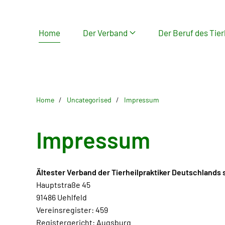
Skip
Home
Der Verband
Der Beruf des Tier
to
main
content
Home
Uncategorised
Impressum
Impressum
Ältester Verband der Tierheilpraktiker Deutschlands se
Hauptstraße 45
91486 Uehlfeld
Vereinsregister: 459
Registergericht: Augsburg