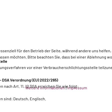
essenziell für den Betrieb der Seite, während andere uns helfen
assen möchten. Bitte beachten Sie, dass bei einer Ablehnung wom
elle
legungsverfahren vor einer Verbraucherschlichtungsstelle teilzu
t - DSA Verordnung (EU) 2022/265)
 nach Art. 11, 12 DSA erreichen Sie wie folgt:
Weitere Informationen
|
Impressum
n sind: Deutsch, Englisch.