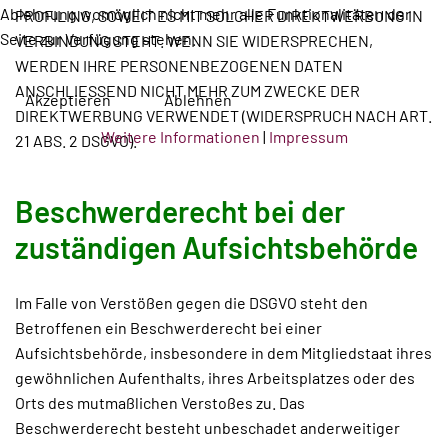
Ablehnung womöglich nicht mehr alle Funktionalitäten der
PROFILING, SOWEIT ES MIT SOLCHER DIREKTWERBUNG IN
Seite zur Verfügung stehen.
VERBINDUNG STEHT. WENN SIE WIDERSPRECHEN,
WERDEN IHRE PERSONENBEZOGENEN DATEN
ANSCHLIESSEND NICHT MEHR ZUM ZWECKE DER
Akzeptieren
Ablehnen
DIREKTWERBUNG VERWENDET (WIDERSPRUCH NACH ART.
Weitere Informationen
|
Impressum
21 ABS. 2 DSGVO).
Beschwerde­recht bei der
zuständigen Aufsichts­behörde
Im Falle von Verstößen gegen die DSGVO steht den
Betroffenen ein Beschwerderecht bei einer
Aufsichtsbehörde, insbesondere in dem Mitgliedstaat ihres
gewöhnlichen Aufenthalts, ihres Arbeitsplatzes oder des
Orts des mutmaßlichen Verstoßes zu. Das
Beschwerderecht besteht unbeschadet anderweitiger