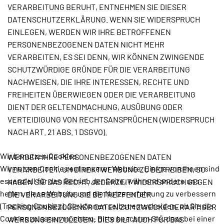
VERARBEITUNG BERUHT, ENTNEHMEN SIE DIESER
DATENSCHUTZERKLÄRUNG. WENN SIE WIDERSPRUCH
EINLEGEN, WERDEN WIR IHRE BETROFFENEN
PERSONENBEZOGENEN DATEN NICHT MEHR
VERARBEITEN, ES SEI DENN, WIR KÖNNEN ZWINGENDE
SCHUTZWÜRDIGE GRÜNDE FÜR DIE VERARBEITUNG
NACHWEISEN, DIE IHRE INTERESSEN, RECHTE UND
FREIHEITEN ÜBERWIEGEN ODER DIE VERARBEITUNG
DIENT DER GELTENDMACHUNG, AUSÜBUNG ODER
VERTEIDIGUNG VON RECHTSANSPRÜCHEN (WIDERSPRUCH
NACH ART. 21 ABS. 1 DSGVO).
Wir benutzen Cookies
WERDEN IHRE PERSONENBEZOGENEN DATEN
Wir nutzen Cookies auf unserer Website. Einige von ihnen sind
VERARBEITET, UM DIREKTWERBUNG ZU BETREIBEN, SO
essenziell für den Betrieb der Seite, während andere uns
HABEN SIE DAS RECHT, JEDERZEIT WIDERSPRUCH GEGEN
helfen, diese Website und die Nutzererfahrung zu verbessern
DIE VERARBEITUNG SIE BETREFFENDER
(Tracking Cookies). Sie können selbst entscheiden, ob Sie die
PERSONENBEZOGENER DATEN ZUM ZWECKE DERARTIGER
Cookies zulassen möchten. Bitte beachten Sie, dass bei einer
WERBUNG EINZULEGEN; DIES GILT AUCH FÜR DAS