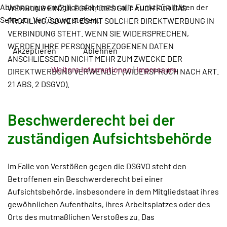
Ablehnung womöglich nicht mehr alle Funktionalitäten der
WERBUNG EINZULEGEN; DIES GILT AUCH FÜR DAS
Seite zur Verfügung stehen.
PROFILING, SOWEIT ES MIT SOLCHER DIREKTWERBUNG IN
VERBINDUNG STEHT. WENN SIE WIDERSPRECHEN,
WERDEN IHRE PERSONENBEZOGENEN DATEN
Akzeptieren
Ablehnen
ANSCHLIESSEND NICHT MEHR ZUM ZWECKE DER
Weitere Informationen
|
Impressum
DIREKTWERBUNG VERWENDET (WIDERSPRUCH NACH ART.
21 ABS. 2 DSGVO).
Beschwerde­recht bei der
zuständigen Aufsichts­behörde
Im Falle von Verstößen gegen die DSGVO steht den
Betroffenen ein Beschwerderecht bei einer
Aufsichtsbehörde, insbesondere in dem Mitgliedstaat ihres
gewöhnlichen Aufenthalts, ihres Arbeitsplatzes oder des
Orts des mutmaßlichen Verstoßes zu. Das