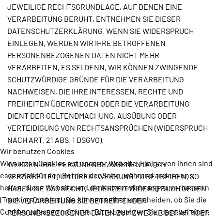
JEWEILIGE RECHTSGRUNDLAGE, AUF DENEN EINE
VERARBEITUNG BERUHT, ENTNEHMEN SIE DIESER
DATENSCHUTZERKLÄRUNG. WENN SIE WIDERSPRUCH
EINLEGEN, WERDEN WIR IHRE BETROFFENEN
PERSONENBEZOGENEN DATEN NICHT MEHR
VERARBEITEN, ES SEI DENN, WIR KÖNNEN ZWINGENDE
SCHUTZWÜRDIGE GRÜNDE FÜR DIE VERARBEITUNG
NACHWEISEN, DIE IHRE INTERESSEN, RECHTE UND
FREIHEITEN ÜBERWIEGEN ODER DIE VERARBEITUNG
DIENT DER GELTENDMACHUNG, AUSÜBUNG ODER
VERTEIDIGUNG VON RECHTSANSPRÜCHEN (WIDERSPRUCH
NACH ART. 21 ABS. 1 DSGVO).
Wir benutzen Cookies
Wir nutzen Cookies auf unserer Website. Einige von ihnen sind
WERDEN IHRE PERSONENBEZOGENEN DATEN
essenziell für den Betrieb der Seite, während andere uns
VERARBEITET, UM DIREKTWERBUNG ZU BETREIBEN, SO
helfen, diese Website und die Nutzererfahrung zu verbessern
HABEN SIE DAS RECHT, JEDERZEIT WIDERSPRUCH GEGEN
(Tracking Cookies). Sie können selbst entscheiden, ob Sie die
DIE VERARBEITUNG SIE BETREFFENDER
Cookies zulassen möchten. Bitte beachten Sie, dass bei einer
PERSONENBEZOGENER DATEN ZUM ZWECKE DERARTIGER