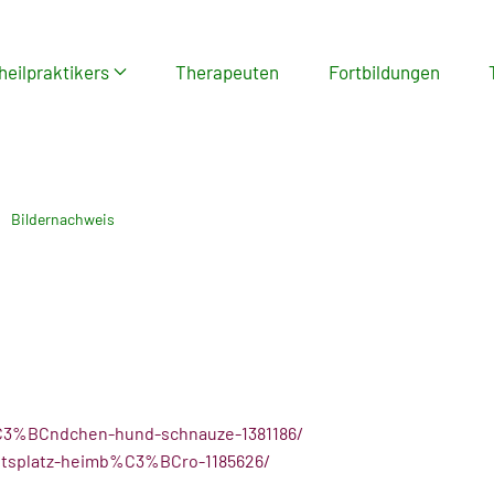
heilpraktikers
Therapeuten
Fortbildungen
Bildernachweis
%C3%BCndchen-hund-schnauze-1381186/
eitsplatz-heimb%C3%BCro-1185626/