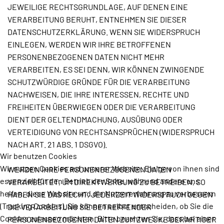
JEWEILIGE RECHTSGRUNDLAGE, AUF DENEN EINE
VERARBEITUNG BERUHT, ENTNEHMEN SIE DIESER
DATENSCHUTZERKLÄRUNG. WENN SIE WIDERSPRUCH
EINLEGEN, WERDEN WIR IHRE BETROFFENEN
PERSONENBEZOGENEN DATEN NICHT MEHR
VERARBEITEN, ES SEI DENN, WIR KÖNNEN ZWINGENDE
SCHUTZWÜRDIGE GRÜNDE FÜR DIE VERARBEITUNG
NACHWEISEN, DIE IHRE INTERESSEN, RECHTE UND
FREIHEITEN ÜBERWIEGEN ODER DIE VERARBEITUNG
DIENT DER GELTENDMACHUNG, AUSÜBUNG ODER
VERTEIDIGUNG VON RECHTSANSPRÜCHEN (WIDERSPRUCH
NACH ART. 21 ABS. 1 DSGVO).
Wir benutzen Cookies
Wir nutzen Cookies auf unserer Website. Einige von ihnen sind
WERDEN IHRE PERSONENBEZOGENEN DATEN
essenziell für den Betrieb der Seite, während andere uns
VERARBEITET, UM DIREKTWERBUNG ZU BETREIBEN, SO
helfen, diese Website und die Nutzererfahrung zu verbessern
HABEN SIE DAS RECHT, JEDERZEIT WIDERSPRUCH GEGEN
(Tracking Cookies). Sie können selbst entscheiden, ob Sie die
DIE VERARBEITUNG SIE BETREFFENDER
Cookies zulassen möchten. Bitte beachten Sie, dass bei einer
PERSONENBEZOGENER DATEN ZUM ZWECKE DERARTIGER