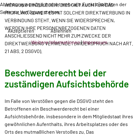
Ablehnung womöglich nicht mehr alle Funktionalitäten der
WERBUNG EINZULEGEN; DIES GILT AUCH FÜR DAS
Seite zur Verfügung stehen.
PROFILING, SOWEIT ES MIT SOLCHER DIREKTWERBUNG IN
VERBINDUNG STEHT. WENN SIE WIDERSPRECHEN,
WERDEN IHRE PERSONENBEZOGENEN DATEN
Akzeptieren
Ablehnen
ANSCHLIESSEND NICHT MEHR ZUM ZWECKE DER
Weitere Informationen
|
Impressum
DIREKTWERBUNG VERWENDET (WIDERSPRUCH NACH ART.
21 ABS. 2 DSGVO).
Beschwerde­recht bei der
zuständigen Aufsichts­behörde
Im Falle von Verstößen gegen die DSGVO steht den
Betroffenen ein Beschwerderecht bei einer
Aufsichtsbehörde, insbesondere in dem Mitgliedstaat ihres
gewöhnlichen Aufenthalts, ihres Arbeitsplatzes oder des
Orts des mutmaßlichen Verstoßes zu. Das